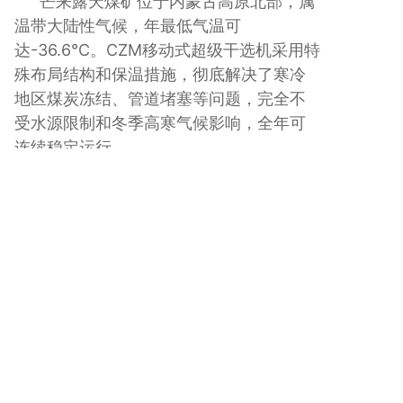
芒来露天煤矿位于内蒙古高原北部，属
温带大陆性气候，年最低气温可
达-36.6℃。CZM移动式超级干选机采用特
殊布局结构和保温措施，彻底解决了寒冷
地区煤炭冻结、管道堵塞等问题，完全不
受水源限制和冬季高寒气候影响，全年可
连续稳定运行。
下一篇:
国家电投霍林河煤业北露天煤矿
上一篇:
中国平煤神马集团夏店煤业干法选...