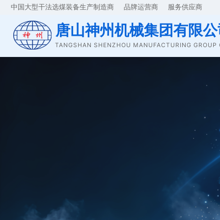
中国大型干法选煤装备生产制造商 品牌运营商 服务供应商
网
唐山神州机械集团有限公
26+
TANGSHAN SHENZHOU MANUFACTURING GROUP C
国内销售区域
络
24+
出口国家
· 覆盖全国
26 个省 / 市
/ 自治区 ·
出口 24 个
国家
查看销
售地图