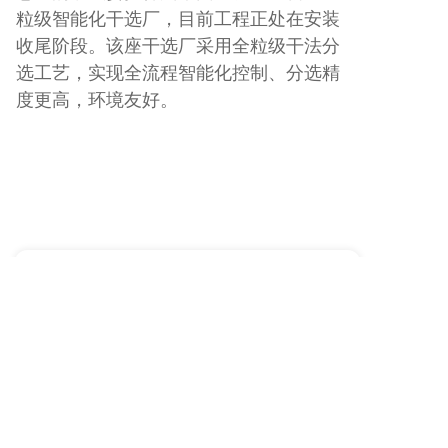
粒级智能化干选厂，目前工程正处在安装
收尾阶段。该座干选厂采用全粒级干法分
选工艺，实现全流程智能化控制、分选精
度更高，环境友好。
下一篇:
美国 GCC 能源有限公司
上一篇:
蒙古国南戈壁资源有限公司敖包特...
版权所有：唐山神州机械集团有限公司
公司地址：河北省唐山市唐柏路三角地南6号
联系电话：0315-2965555 15612592000