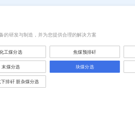
备的研发与制造，并为您提供合理的解决方案
化工煤分选
焦煤预排矸
末煤分选
块煤分选
下排矸 脏杂煤分选