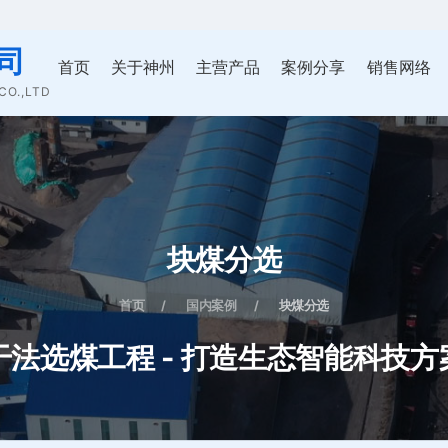
司
首页
关于神州
主营产品
案例分享
销售网络
O.,LTD
块煤分选
首页
国内案例
块煤分选
干法选煤工程 - 打造生态智能科技方