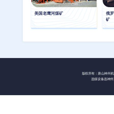
美国老鹰河煤矿
俄罗
矿
版权所有：
唐山神州机
选煤设备选神州