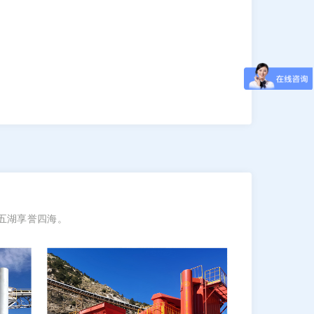
五湖享誉四海。